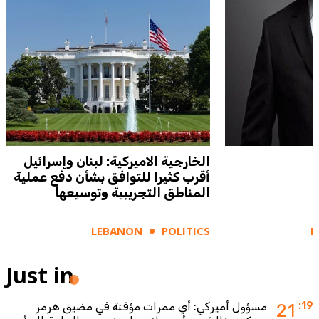
الخارجية الاميركية: لبنان وإسرائيل
أقرب كثيرا للتوافق بشأن دفع عملية
المناطق التجريبية وتوسيعها
LEBANON
POLITICS
L
Just in
:19
21
مسؤول أميركي: أي ممرات مؤقتة في مضيق هرمز