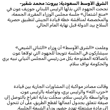
الشرق الأوسط السعودية: بيروت: محمد شقير-
نجحت الجهود التي بذلها الرئيس اللبناني جوزيف عون في
Subscribe to the newsletter
«منع اشتعال» جلسة مجلس الوزراء المقررة، الجمعة،
والمخصصة لمناقشة خطة قيادة الجيش لتطبيق حصرية
السلاح بيد الدولة قبل نهاية العام الحالي.
وعلمت «الشرق الأوسط» أن وزراء «الثنائي الشيعي»
سيشاركون في الجلسة تتويجاً للجهود التي تولاها عون
TTV
باتصالاته المفتوحة بكل من رئيسي المجلس النيابي نبيه بري
Download the app
TTV Plus
والحكومة نواف سلام.
© 2025. All Rights Reserved. By
Koein
وقالت مصادر مواكبة إن المشاورات الجارية بين قيادة
«حزب الله» والرئيس بري، وتواصله بالرئيس عون،
وبالواسطة بالرئيس سلام، سجّلت بداية انفراج بالتوصل إلى
صيغة تتعلق بجدول أعمالها لقطع الطريق، على أن تتحول
إلى مادة مشتعلة تهدد حضور وزراء الشيعة الجلسة.