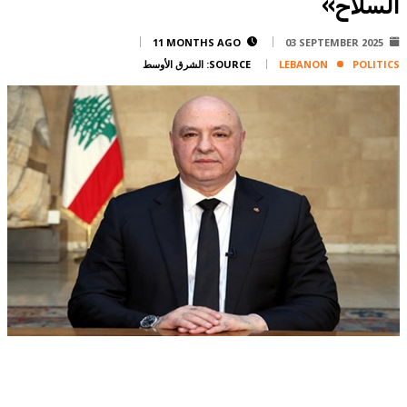
السلاح»
Corporate
Advertise
11 MONTHS AGO
03 SEPTEMBER 2025
POLITICS
LEBANON
SOURCE:
الشرق الأوسط
Contact
FPM
Services
Horoscope
Polls
Jobs
Writers
Legal
Privacy Policy
Terms Of Use
Cookies Policy