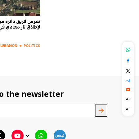
ارة على
بالصورة: قتيل بحادث "مروّع" في
تعرض فريق دائرة ميا
طرابلس!
لإطلاق نار معادي في 
LEBANON
POLITICS
LEBANON
POLITICS
o the newsletter