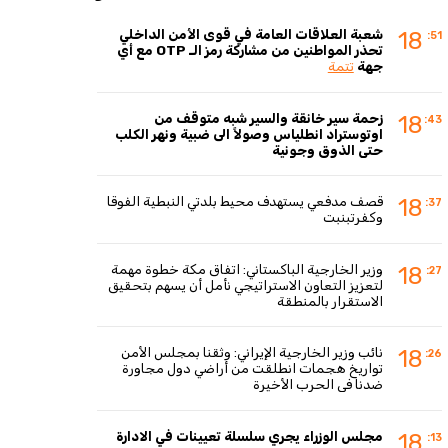
شعبة العلاقات العامة في قوى الأمن الداخلي
18
:51
تحذر المواطنين من مشاركة رمز الـ OTP مع أي
جهة
تتمة
زحمة سير خانقة والسير شبه متوقف من
18
:43
اوتوستراد انطلياس وصولاً الى ضبية ونهر الكلب
حتى الذوق وجونية
قصف مدفعي يستهدف محيط بلدتي النبطية الفوقا
18
:37
وكفرتبنبت
وزير الخارجية الباكستاني: اتفاق مكة خطوة مهمة
18
:27
لتعزيز التعاون الاستراتيجي نأمل أن يسهم بتحقيق
الاستقرار بالمنطقة
نائب وزير الخارجية الإيراني: وثقنا بمجلس الأمن
18
:26
تواريخ هجمات انطلقت من أراضي دول مجاورة
ضدنا في الحرب الأخيرة
مجلس الوزراء يجري سلسلة تعيينات في الادارة
18
:13