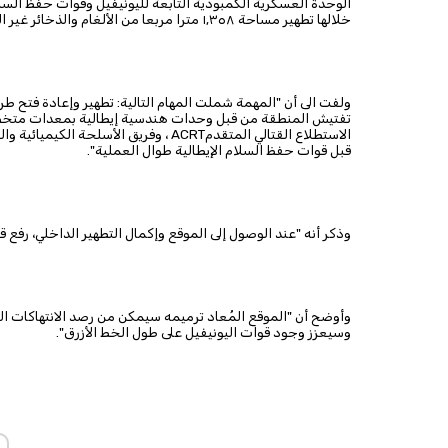
الوحدة العسكرية الكمبودية التابعة لليونيفيل وقوات حفظ السلام
خلالها تطهير مساحة ١٫٣٥٨ مترا مربعا من الألغام والذخائر غير المنفجرة".
ولفت الى أن "المهمة شملت المهام التالية: تطهير وإعادة فتح ط
تفتيش المنطقة من قبل وحدات هندسية إيطالية بمعدات مت
الاستطلاع القتالي المتقدم
ACRT
، وفريق الأسلحة الكيميائية وال
قبل قوات حفظ السلام الإيطالية طوال العملية"
.
وذكر أنه "عند الوصول إلى الموقع وإكمال التطهير الداخلي، رفع ق
وسيعزز وجود قوات اليونيفيل على طول الخط الأزرق"
.