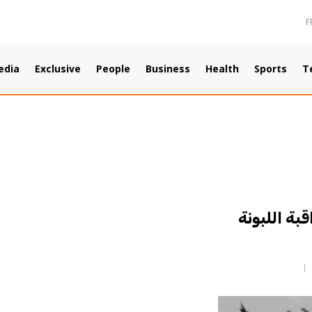
F
edia
Exclusive
People
Business
Health
Sports
T
بة اللبونة