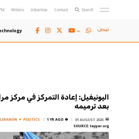
PM
Writers
Advertise
Contact
Search
Horoscope
Polls
echnology
Jobs
TTV
Writers
TTV Plus
اليونيفيل: إعادة التمركز في مركز مراق
بعد ترميمه
LEBANON
POLITICS
1 YR AGO
01 AUGUST 2025
SOURCE:
tayyar.org