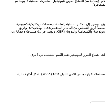
 الإيطالية من القطاع الغربي لليونيفيل
.
استمرت العملية ١٥ يوما، تم
ريق الوصول إلى مختبر العملية باستخدام معدات ميكانيكية كمبودية،
خصصة
(
فريق التخلص من الذخائر المتفجرة
EOD
، وكلاب
K9
، وفريق
بيولوجية والإشعاعية والنووية
CBR).
، و
توفير حراسة مسلحة وحماية من
ائد القطاع الغربي لليونيفيل علم الأمم المتحدة مرة أخرى"
.
وأوضح أن "الموقع المُعاد ترميمه سيمكن من رصد الانتهاكات المحتملة لقرار مجلس الأمن الدولي 1701 (2006) بشكل أكثر فعالية،