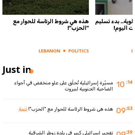
لوية.. بدء تسليم
هذه هي شروط الرئاسة للحوار مع
وت اليوم!
"الحزب"!
LEBANON
POLITICS
L
Just in
:14
10
مسيّرة إسرائيلية تُحلّق على علو منخفض في أجواء
الضاحية الجنوبية لبيروت
:53
09
هذه هي شروط الرئاسة للحوار مع "الحزب"!
تتمة
:39
09
تفجير إسرائيلي كبير في بلدة زوطر الشرقية