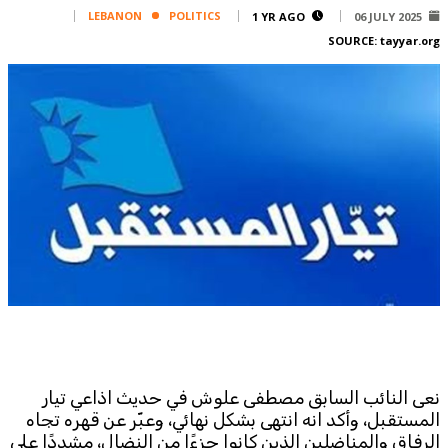
Corporate
LEBANON
POLITICS
1 YR AGO
06 JULY 2025
SOURCE:
tayyar.org
Advertise
Contact
FPM
Services
Horoscope
Polls
Jobs
Writers
Legal
Privacy Policy
Terms Of Use
Cookies Policy
نعى النائب السابق مصطفى علوش في حديث اذاعي تيار
المستقبل، وأكد انه انتهى بشكل نهائي، وعبّر عن قهره تجاه
الرفاق والمناضلين الذين كانوا جزءًا من النضال، مشددًا على