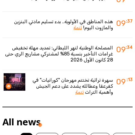
:37
09
هذه المناطق في الأولوية.. بدء تسليم مادتي البنزين
والمازوت اليوم!
تتمة
:34
09
المصلحة الوطنية لنهر الليطاني: تمديد مهلة تخفيض
غرامات التأخير بنسبة 85% لمشتركي مشاريع الري حتى
28 كانون الأول 2026
:13
09
سهرة تراثية تختتم مهرجان "كورانيات" في
كفرعقا وعطالله يشدد على دعم الجيش
وأهمية التراث
تتمة
All news