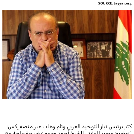
Corporate
SOURCE:
tayyar.org
Advertise
Contact
FPM
Services
Horoscope
Polls
Jobs
Writers
Legal
Privacy Policy
Terms Of Use
Cookies Policy
كتب رئيس تيار التوحيد العربي وئام وهاب عبر منصة إكس: ‏
"توضيح مصير المفتي الشيخ أحمد حسون ضرورة ملحة مع