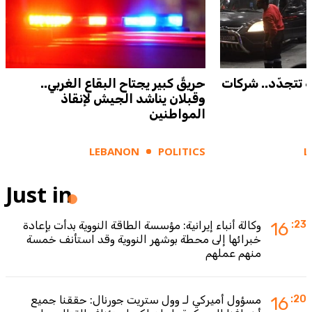
ة تتجدّد.. شركات
حريقٌ كبير يجتاح البقاع الغربي..
وقبلان يناشد الجيش لإنقاذ
المواطنين
LEBANON
POLITICS
L
Just in
:23
16
وكالة أنباء إيرانية: مؤسسة الطاقة النووية بدأت بإعادة
خبرائها إلى محطة بوشهر النووية وقد استأنف خمسة
منهم عملهم
:20
16
مسؤول أميركي لـ وول ستريت جورنال: حققنا جميع