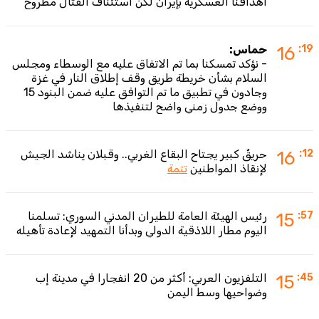
أهدافنا العسكرية بإيران لكن استئناف القتال مطروح
:19
16
حماس:
- نؤكد تمسكنا بما تم الاتفاق عليه مع الوسطاء ومجلس
السلام بشأن خريطة طريق وقف إطلاق النار في غزة
وجادون في تطبيق ما تم التوافق عليه ضمن البنود 15
ووضع جدول زمني واضح لتنفيذها
:12
16
حريقٌ كبير يجتاح البقاع الغربي.. وقبلان يناشد الجيش
لإنقاذ المواطنين
تتمة
:57
15
رئيس الهيئة العامة للطيران المدني السوري: تسلمنا
اليوم مطار اللاذقية الدولي وبدأنا التمهيد لإعادة تأهيله
:45
15
التلفزيون العربي: أكثر من 20 انفجارا في مدينة إب
وضواحيها وسط اليمن