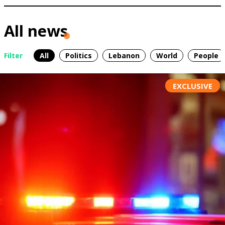
All news
Filter
All
Politics
Lebanon
World
People
EXCLUSIVE