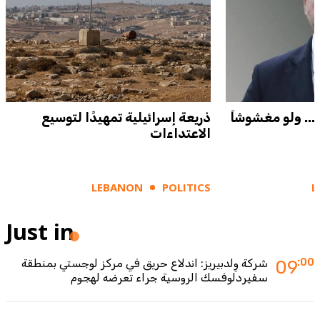
... ولو مغشوشاً
ذريعة إسرائيلية تمهيدًا لتوسيع
الاعتداءات
LEBANON
POLITICS
L
Just in
:00
09
شركة وِلدبيريز: اندلاع حريق في مركز لوجستي بمنطقة
سفيردلوفسك الروسية جراء تعرضه لهجوم