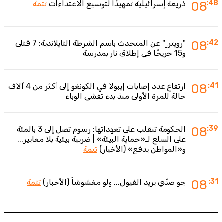
:48
08
ذريعة إسرائيلية تمهيدًا لتوسيع الاعتداءات
تتمة
:42
08
"رويترز" عن المتحدث باسم الشرطة التايلاندية: 7 قتلى
و15 جريحًا في إطلاق نار بمدرسة
:41
08
ارتفاع عدد إصابات إيبولا في الكونغو إلى أكثر من 4 آلاف
حالة للمرة الأولى منذ بدء تفشي الوباء
:39
08
الحكومة تنقلب على تعهداتها: رسوم تصل إلى 3 بالمئة
على السلع لـ«حماية البيئة» | ضريبة بيئية بلا معايير...
و«المواطن يدفع» (الأخبار)
تتمة
:31
08
جو صدّي يريد الفيول... ولو مغشوشاً (الأخبار)
تتمة