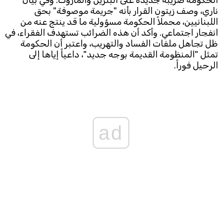
الحكومة ضريبة جديدة على البنزين والمازوت. وفي بيان
ناري، وصف زيتون القرار بأنه "جريمة موصوفة" بحق
Subscribe to the newsletter
اللبنانيين، محملاً الحكومة مسؤولية ما قد ينتج عنه من
انفجار اجتماعي. وأكد أن هذه الضرائب تستهدف الفقراء، في
ظل تجاهل ملفات الفساد والتهريب، واعتبر أن الحكومة
تمثل "المنظومة القديمة بوجه جديد"، داعياً إياها إلى
الرحيل فوراً.
TTV
Download the app
TTV Plus
ad
© 2025. All Rights Reserved. By
Koein