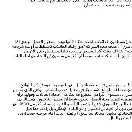
يتا"، ثاني أكبر العائلات وعائلة "دلي" بالتحالف مع عائلات أخرى.
الأسبق سعد ميتا ومحمد دلي.
 وسط بين العائلات المتحالفة. إلا أنها تهدد استقرار العمل البلدي إذا
البلدة شرح أن هدف هذه الشراكة "هو إرضاء العائلات لاستقطاب أوسع شريحة
. هذا في وقت أكد المصدر أن غياب تيار المستقبل حتى الآن عن
ئحة من تلك المكتملة، خصوصاً أن أكثر من سبعين في المئة من أبناء البلدة
نافس بين تيارين في البلدة، تأثير كل منهما موجود بقوة في كل اللوائح.
ته من مختلف اللوائح الأساسية، في مقابل عصب الشباب الواعي الذي يحاول
نافس إلى مستوى البرامج المطروحة بدلاً من أحجام العائلات وقوتها. برأي
حقيقية لتغيير وجه العمل البلدي، شرط أن يحسن الناخبون الإمساك بها،
ليسهموا في تحويل أزمات بلدتهم فرصاً، خصوصا في ما يتعلق بملف النزوح السوري. ففي البلدة حالياً نحو الفي مؤسسة، أكثر من 1500 منها
من دون أن تفيد في تحسين واقع البلدة الإنمائي، بل زادت مداخيل
بانتخاباتها مشهداً مماثلا لما سبق، أم تفتح الباب أمام مرحلة جديدة من
ءة على المال.