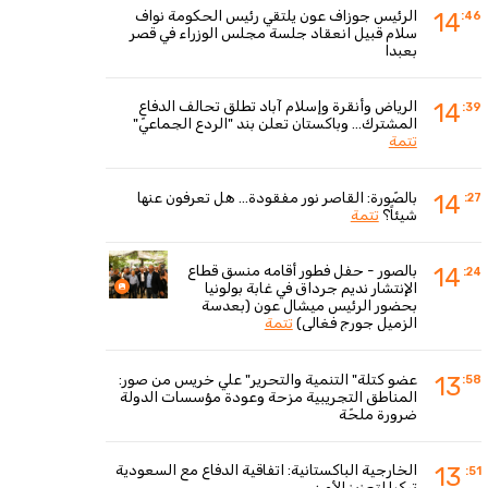
الرئيس جوزاف عون يلتقي رئيس الحكومة نواف
14
:46
سلام قبيل انعقاد جلسة مجلس الوزراء في قصر
بعبدا
الرياض وأنقرة وإسلام آباد تطلق تحالف الدفاع
14
:39
المشترك... وباكستان تعلن بند "الردع الجماعيّ"
تتمة
بالصّورة: القاصر نور مفقودة... هل تعرفون عنها
14
:27
شيئاً؟
تتمة
بالصور - حفل فطور أقامه منسق قطاع
14
:24
الإنتشار نديم جرداق في غابة بولونيا
بحضور الرئيس ميشال عون (بعدسة
الزميل جورج فغالي)
تتمة
عضو كتلة" التنمية والتحرير" علي خريس من صور:
13
:58
المناطق التجريبية مزحة وعودة مؤسسات الدولة
ضرورة ملحّة
الخارجية الباكستانية: اتفاقية الدفاع مع السعودية
13
:51
تركيا لتعزيز الأمن