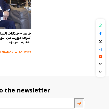
 وبلديات
باسيل: هذا معنى ٧ آب... إنك تكمّل
خاص - خلافات السلط
لما الكل بيعتقد انك رح توقّف
أشرف دبور... من التو
العناية المركزة
LEBANON
POLITICS
LEBANON
POLITICS
o the newsletter