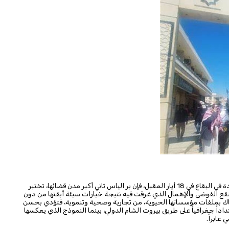
مع أن زحلة تستقطب كل الاهتمام في الانتخابات البلدية المحددة في البقاع في 18 أيار المقبل، فإن بر الياس ثاني أكبر مدن قضائها، تختبر
نقع الفوضى والإهمال الذي غرقت فيه نتيجة خيارات سيئة أبقتها من دون
ً قادراً على الإمساك بملفات مؤسساتها الحيوية، من تجارية وصحية وتنموية، فتؤدي بحسن
اداً جغرافياً على طريق بيروت الشام الدولي، بينما النموذج الذي يعكسها
عابراً.