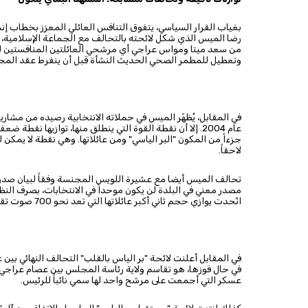
بغياب القرار السياسي، يتفوق التنافس العائلي المعزز بخطاب إنما
رضا الميس الذي شكل لائحته بالتحالف مع الجماعة الإسلامية، من
من سعد ميتا ومواس عراجي أي مرشحي العائلتين المنافستين لعائ
وتعطيل للمطمر الصحي الحديث النشأة قبل أن ينفرط عقد المجل
عام 2004. إلا أن نقطة القوة التي ينطلق منها، توازيها ن
جزءاً من المكون "البر الياسي" ومن عائلاتها. وهي نقطة لا يمكن ل
لاحقاً.
تحالف الميس أيضا مع عشيرة اللويس المجنسة وفقاً لبيان صدر ع
مصدر معني في البلدة لن يكون موحداً في الانتخابات، بصرف النظر
اتّحدت يوازي حجم ثاني أكبر عائلاتها التي تعد نحو 700 صوت تقريباً.
في المقابل أعلنت لائحة "بر الياس بالقلب" التحالف النهائي بين ع
في حال فوزها، هو تقاسم ولاية رئاسة المجلس بين عصام عراجي و
عسكر التي أجمعت على مرشح واحد لها سمي نائباً للرئيس.