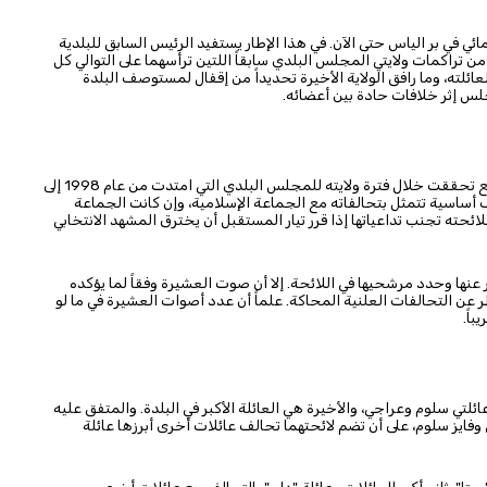
ئي في بر الياس حتى الآن. في هذا الإطار يستفيد الرئيس السابق للبلدية
 تراكمات ولايتي المجلس البلدي سابقاً اللتين ترأسهما على التوالي كل
لته، وما رافق الولاية الأخيرة تحديداً من إقفال لمستوصف البلدة
س إثر خلافات حادة بين أعضائه.
في المقابل، يُظهّر الميس في حملاته الانتخابية رصيده من مشاريع تحققت خلال فترة ولايته للمجلس البلدي التي امتدت من عام 1998 إلى
قطة ضعف أساسية تتمثل بتحالفاته مع الجماعة الإسلامية، وإن كانت الجماعة
لائحته تجنب تداعياتها إذا قرر تيار المستقبل أن يخترق المشهد الانتخابي
نها وحدد مرشحيها في اللائحة. إلا أن صوت العشيرة وفقاً لما يؤكده
 عن التحالفات العلنية المحاكة. علماً أن عدد أصوات العشيرة في ما لو
ائلتي سلوم وعراجي، والأخيرة هي العائلة الأكبر في البلدة. والمتفق عليه
فايز سلوم، على أن تضم لائحتهما تحالف عائلات أخرى أبرزها عائلة