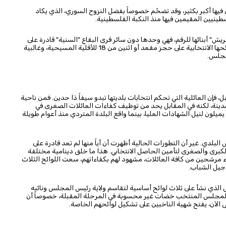
مين فيها أكبر بكثير، وقد تضخّم خصوصاً بفضل النزوح السوري، الذي يكاد
ينيين المقيمين فيها منذ النكبة الفلسطينية.
ي البلدة نحو 13 ألف و700 ناخب، وبـ "تقريش" أبنائها للرقم، فهي وحدها دون سائر قرى البقاع "السنية" قادرة على
إيصال نائب ونصف. علماً أنه على رغم غالبيتها السنية، تحرص لوائحها الانتخابية على حجز مقعد أو اثنين من 18 للأقلية المسيحية، وغالبية
لمجلس.
 فإن العائلية التي تحكم انتخابات بلديتها تبدو سيفاً ذا حدين. فمن ناحية
ينة، لكنه في المقابل يحد من توظيف كفاءات العائلات الصغرى في
يميلون لنيل الشهادات العليا، بينما واقع البلدة المتردي منذ أعوام طويلة
لبلدي. غير أن التطورات الحالية أظهرت أن أياً منها لم تعد قادرة على
برى والصغرى لتأمين الحاصل الانتخابي. هذا ما خلق دينامية مختلفة
ء مرشحين من كافة العائلات، مشهود لهم بكفاءاتهم، سعت اللوائح الثلاث
 جيل الشباب.
افق الذي نشأ على ثلاث لوائح أساسية لتقاسم ولاية رئيس المجلس ونائبه
ب المجلس المنتخب خضات غير محسوبة في المرحلة المقبلة، خصوصاً أن
ى الآن، يفتح شهية الناخبين على تشكيل لوائحهم الخاصة.