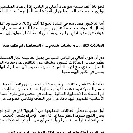
نحو 60 ألف نسمة هو عدد أهالي بر الياس. إلا أن عدد المقي
يوازي عدده عدد المسجلين في قيودها، يضاف إليهم أعداد الفلسط
أما الناخبون فعددهم ف
هؤلاء غير مقيمة في بر الياس، وبالتالي لا ضمانة لوصولهم إلى ا
العائلات تتنازل... والشباب يتقدّم ... والمستقبل لم يظهر بعد
مع أن هوى أهالي بر الياس السياسي يميل بغالبيته لتيار المستقبل،
يظهر حماس العائلات كصورة مشرقة عن التنافس على خدمة المد
العمل البلدي، مع أن بر الياس غنية بها، خصوصا أن معظم أبنائها 
يمعن في تكبير الهوة معها.
تقليدياً، تتنافس عائلات عراجي، ميتا، والميس على رئاسة المجلس ا
حسم المعركة وحدها، ما فرض منطق التحالفات بين العائلات الك
في الحملات الانتخابية الحالية، تمثلت في تنافس على طرح أسما
الأساسية لضمهم إليها، بحثاً عن أكبر التفاف وتفاعل خصوصاً من
أول تجليات تخلّي العائلات التقليدية عن "أنانيتها" كان في التو
بحال الفوز، بصرف النظر عما إذا كان هذا الإجراء يضمن تجني
عدم اتخاذ تيار المستقبل قراراً بدعم أي من اللوائح المشكلة حت
توازنات دقيقة وتحالفات متشابكة: المشهد البلدي يتكوّن