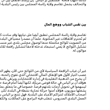
كذلك انتهت لائحة "مستقبل بر الياس" إلى إرساء الاتفاق بين آل "م
والتحالف يشمل تقاسم ولاية رئاسة المجلس بين رئيس البلدية 
بين نفَس الشباب ووهج المال
تقاسم ولاية رئاسة المجلس تنطبق أيضا على نيابتها وقد سادت كحلّ
لم تُحترم الاتفاقات غير المكتوبة. علماً أن مصدراً معنياً في 
من التصويت للوائح مكتملة منعا لوصول مجلس بلدي غير منسجم"
تشكيل اللوائح، لا يعني استبعاد تدخله لاحقاً لتشكيل رافعة للا
موالون له.
غير أن غياب الرافعة السياسية لأي من اللوائح حتى الآن، يظهر الت
عصب التيار الأول هو الإنفاق المالي الانتخابي الذي تفوح رائح
أن يخرج من الذهنية التقليدية في إدارة الانتخابات، ويرتقي بالت
هؤلاء أن بر الياس في حالة فوضى مربكة، لكنها أيضاً أمام فرصة 
يشغلها سوريون، هؤلاء أمنوا حركة تجارية نشطة في البلدة، لكن 
أصحاب الأملاك، لتتراكم الأعباء على البلدية. فهل تنتج بر الياس 
العمل البلدي المدروس، تتغلب فيه البرامج على العائلات، والكفا