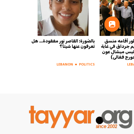
ور أقامه منسق
بالصّورة: القاصر نور مفقودة... هل
يم جرداق في غابة
تعرفون عنها شيئاً؟
لرئيس ميشال عون
ورج فغالي)
LEBANON
POLITICS
LE