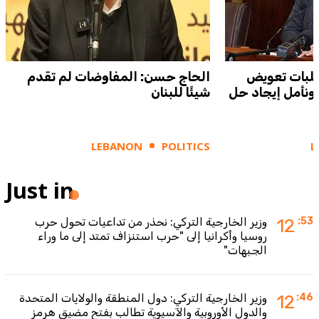
 طلبات تعويض
الحاج حسن: المفاوضات لم تقدم
 ونأمل إيجاد حل
شيئًا للبنان
LEBANON
POLITICS
L
Just in
:53
12
وزير الخارجية التركي: نحذر من تداعيات تحول حرب
روسيا وأكرانيا إلى "حرب استنزاف تمتد إلى ما وراء
الجبهات"
:46
12
وزير الخارجية التركي: دول المنطقة والولايات المتحدة
والدول الأوروبية والآسيوية تطالب بفتح مضيق هرمز