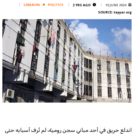
Corporate
LEBANON
POLITICS
2 YRS AGO
10 JUNE 2024
SOURCE:
tayyar.org
Advertise
Contact
FPM
Services
Horoscope
Polls
Jobs
Writers
Legal
Privacy Policy
Terms Of Use
Cookies Policy
اندلع حريق في أحد مباني سجن رومية، لم تُرف أسبابه حتى