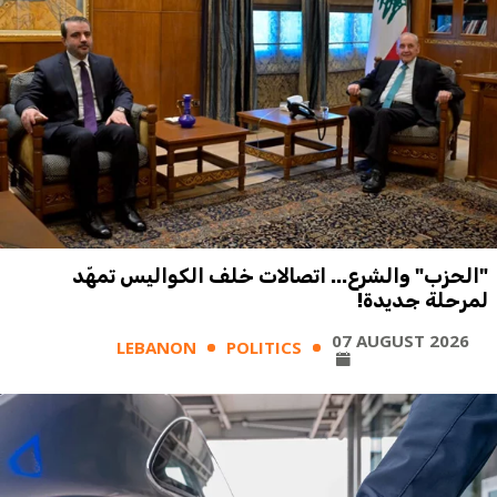
"الحزب" والشرع... اتصالات خلف الكواليس تمهّد
لمرحلة جديدة!
07 AUGUST 2026
LEBANON
POLITICS