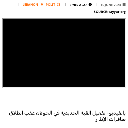
Corporate
LEBANON
POLITICS
2 YRS AGO
10 JUNE 2024
SOURCE:
tayyar.org
Advertise
Contact
FPM
Services
Horoscope
Polls
Jobs
Writers
Legal
Privacy Policy
Terms Of Use
Cookies Policy
بالفيديو- تفعيل القبة الحديدية في الجولان عقب انطلاق
صافرات الإنذار