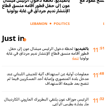
 وفسخ عقود مع
بالفيديو: لحظة دخول الرئيس ميشال
عون إلى حفل فطور أقامه منسق قطاع
الإنتشار نديم جرداق في غابة بولونيا
LEBANON
POLITICS
L
Just in
:51
11
بالفيديو:
لحظة دخول الرئيس ميشال عون إلى حفل
فطور أقامه منسق قطاع الإنتشار نديم جرداق في غابة
بولونيا
تتمة
:48
11
معلومات أولية عن استهداف آلية للجيش اللبناني عند
مدخل بلدة المنصوري وإصابة أحد العسكريين فيما لم
تتضح بعد طبيعة الاستهداف
:32
11
الرئيس جوزاف عون يلتقي البطريرك الماروني الكاردينال
مار بشارة بطرس الراعي