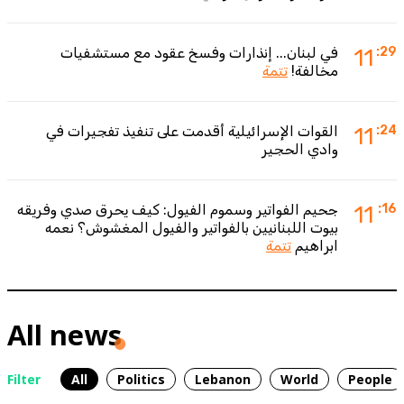
:29
11
في لبنان... إنذارات وفسخ عقود مع مستشفيات
مخالفة!
تتمة
:24
11
القوات الإسرائيلية أقدمت على تنفيذ تفجيرات في
وادي الحجير
:16
11
جحيم الفواتير وسموم الفيول: كيف يحرق صدي وفريقه
بيوت اللبنانيين بالفواتير والفيول المغشوش؟ نعمه
ابراهيم
تتمة
All news
Filter
All
Politics
Lebanon
World
People