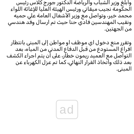
وأبلغ وزير الشباب والرياضة الدكتور جورج كلاس رئيس
الحكومة نجيب ميقاتي ورئيس الهيئة العليا للإغاثة اللواء
Subscribe to the newsletter
محمد خير، وتواصل مع وزير الأشغال العامة علي حميه
ونقيب المهندسين فادي حنا حيث تم ارسال وفد هندسي
من الجهتين.
وتقرر منع دخول اي موظف او مواطن إلى المبنى بانتظار
افراغ المستودع من قبل الدفاع المدني من المياه، بعد
التواصل مع العميد ريمون خطار، على ان يتم اجراء الكشف
بعد ذلك واتخاذ القرار النهائي، كما تم عزل الكهرباء عن
TTV
المبنى.
Download the app
TTV Plus
© 2025. All Rights Reserved. By
Koein
ad