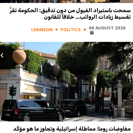
سمحت باستيراد الفيول من دون تدقيق: الحكومة تقرُّ
تقسيط زيادات الرواتب... خلافاً للقانون
08 AUGUST 2026
LEBANON
POLITICS
مفاوضات روما: مماطلة إسرائيلية وتجاوز ما هو مؤكّد