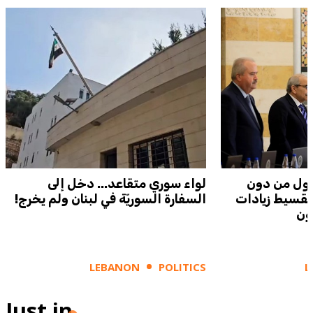
يول من دون
لواء سوري متقاعد... دخل إلى
 تقسيط زيادات
السفارة السوريّة في لبنان ولم يخرج!
نون
LEBANON
POLITICS
L
Just in