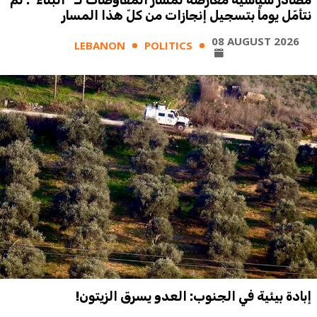
مصادر سياسية معارضة لمسار المفاوضات لـ “البناء”: لم
نتأمّل يوماً بتسجيل إنجازات من كلّ هذا المسار
08 AUGUST 2026
LEBANON
POLITICS
إبادة بيئية في الجنوب: العدو يسرق الزيتون!