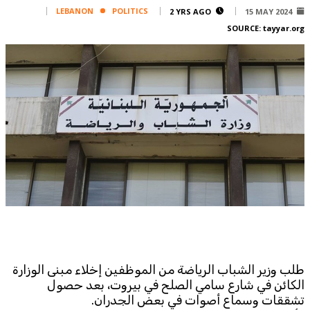
Corporate
LEBANON
POLITICS
2 YRS AGO
15 MAY 2024
SOURCE:
tayyar.org
Advertise
Contact
FPM
Services
Horoscope
Polls
Jobs
Writers
Legal
Privacy Policy
Terms Of Use
طلب وزير الشباب الرياضة من الموظفين إخلاء مبنى الوزارة
Cookies Policy
الكائن في شارع سامي الصلح في بيروت، بعد حصول
تشققات وسماع أصوات في بعض الجدران.