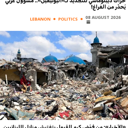
حراك ديبلوماسي للتجديد لـ»اليونيفيل».. مسؤول غربي
يُحذّر من الفراغ!
08 AUGUST 2026
LEBANON
POLITICS
«الأخبار»: من فوّض كرم القبول بتفتيش منازل اللبنانيين