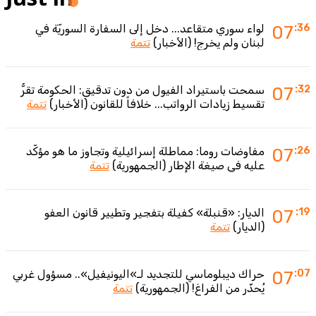
:36
07
لواء سوري متقاعد... دخل إلى السفارة السوريّة في
لبنان ولم يخرج! (الأخبار)
تتمة
:32
07
سمحت باستيراد الفيول من دون تدقيق: الحكومة تقرُّ
تقسيط زيادات الرواتب... خلافاً للقانون (الأخبار)
تتمة
:26
07
مفاوضات روما: مماطلة إسرائيلية وتجاوز ما هو مؤكّد
عليه في صيغة الإطار (الجمهورية)
تتمة
:19
07
الديار: «قنبلة» كفيلة بتفجير وتطيير قانون العفو
(الديار)
تتمة
:07
07
حراك ديبلوماسي للتجديد لـ»اليونيفيل».. مسؤول غربي
يُحذّر من الفراغ! (الجمهورية)
تتمة