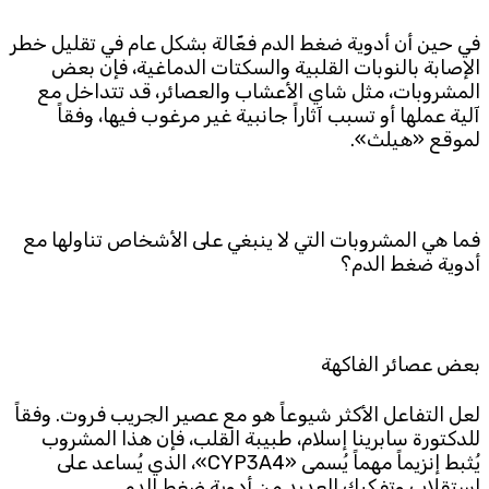
في حين أن أدوية ضغط الدم فعّالة بشكل عام في تقليل خطر
Subscribe to the newsletter
الإصابة بالنوبات القلبية والسكتات الدماغية، فإن بعض
المشروبات، مثل شاي الأعشاب والعصائر، قد تتداخل مع
آلية عملها أو تسبب آثاراً جانبية غير مرغوب فيها، وفقاً
لموقع «هيلث».
فما هي المشروبات التي لا ينبغي على الأشخاص تناولها مع
TTV
أدوية ضغط الدم؟
Download the app
TTV Plus
بعض عصائر الفاكهة
© 2025. All Rights Reserved. By
Koein
لعل التفاعل الأكثر شيوعاً هو مع عصير الجريب فروت. وفقاً
للدكتورة سابرينا إسلام، طبيبة القلب، فإن هذا المشروب
يُثبط إنزيماً مهماً يُسمى «CYP3A4»، الذي يُساعد على
استقلاب وتفكيك العديد من أدوية ضغط الدم.