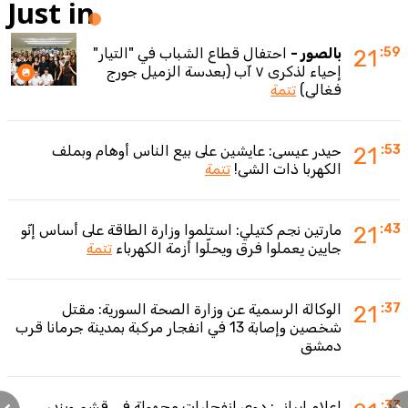
Just in
:59
21
بالصور -
احتفال قطاع الشباب في "التيار"
إحياء لذكرى ٧ آب (بعدسة الزميل جورج
فغالي)
تتمة
:53
21
حيدر عيسى: عايشين على بيع الناس أوهام وبملف
الكهربا ذات الشي!
تتمة
:43
21
مارتين نجم كتيلي: استلموا وزارة الطاقة على أساس إنّو
جايين يعملوا فرق ويحلّوا أزمة الكهرباء
تتمة
:37
21
الوكالة الرسمية عن وزارة الصحة السورية: مقتل
شخصين وإصابة 13 في انفجار مركبة بمدينة جرمانا قرب
دمشق
:33
إعلام إيراني: دوي انفجارات مجهولة في قشم وبندر