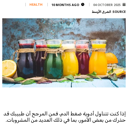
Corporate
HEALTH
10 MONTHS AGO
04 OCTOBER 2025
SOURCE:
الشرق الأوسط
Advertise
Contact
FPM
Services
Horoscope
Polls
Jobs
Writers
Legal
Privacy Policy
Terms Of Use
Cookies Policy
إذا كنت تتناول أدوية ضغط الدم، فمن المرجح أن طبيبك قد
حذرك من بعض الأمور، بما في ذلك العديد من المشروبات.