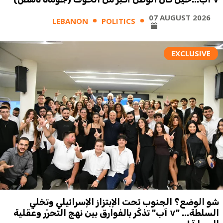
07 AUGUST 2026
LEBANON
POLITICS
EXCLUSIVE
شو الوضع؟ الجنوب تحت الإبتزاز الإسرائيلي وتخلي
السلطة... "٧ آب" تذكّر بالفوارق بين نهج التحرّر وعقلية