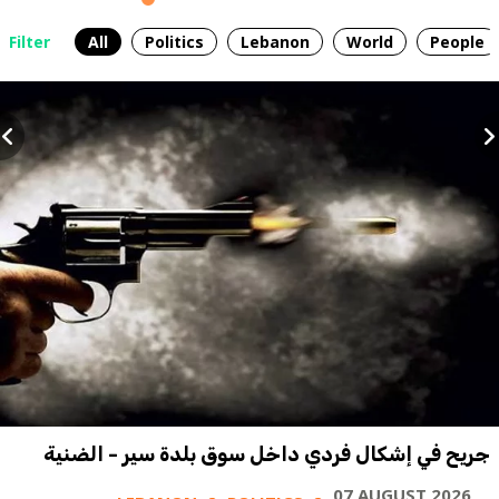
Filter
All
Politics
Lebanon
World
People
جريح في إشكال فردي داخل سوق بلدة سير - الضنية
07 AUGUST 2026