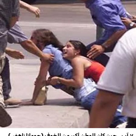
٧ آب...حين كان الوطن أكبر من الخوف (جومانا ناهض)