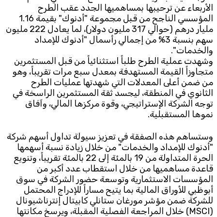
الأربعاء عن ترحيبها بمساهميها الجدد عقب الطرح
المؤسسي الناجح من قبل مجموعة "أدنوك" بقيمة 1.16
Subscribe to the newsletter
مليار درهم (حوالي 317 مليون دولار)، لما يعادل 222 مليون
سهم بنسبة 3% من إجمالي رأسمال "أدنوك للإمداد
والخدمات".
وشهدت عملية الطرح طلباً استثنائياً من قبل المستثمرين
متجاوزاً القيمة المستهدفة بمعدل سبع مرات تقريباً، وهو
من ضمن أعلى المعدلات التي شهدتها عمليات الطرح
الثانوي في المنطقة، ليجسد ثقة المستثمرين الراسخة في
توجه الشركة الإستراتيجي، وقوة مركزها المالي، وآفاق
TTV
نموها المستقبلية.
Download the app
TTV Plus
وستساهم هذه الصفقة في تعزيز سيولة تداول أسهم شركة
"أدنوك للإمداد والخدمات" من خلال زيادة نسبة أسهمها
الحرة المتداولة من 19 بالمئة إلى 22 بالمئة تقريباً، وتنويع
© 2025. All Rights Reserved. By
Koein
قاعدة مساهميها من خلال استقطاب عدد أكبر من
المؤسسات الاستثمارية وتوسعة حضور الشركة في سوق
أبوظبي للأوراق المالية بما يتيح مساراً للإدراج المحتمل
للشركة ضمن مؤشر مورغان ستانلي كابيتال إنترناشيونال
(MSCI) خلال المراجعة الفصلية المقبلة، ويرسخ مكانتها