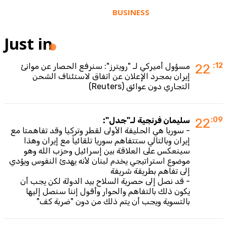
BUSINESS
Just in
:12
22
مسؤول أميركي لـ "رويترز": سنرفع الحصار عن موانئ
إيران بمجرد الإعلان عن اتفاق لاستئناف الشحن
التجاري دون عوائق (Reuters)
:09
22
سليمان فرنجية لـ"جدل":
- سوريا هي الحليفة الأولى لقطر وتركيا وقد تفاهمتا مع
إيران وبالتالي ستتفاهم سوريا تلقائياً مع إيران وهذا
سينعكس على العلاقة بين إسرائيل وحزب الله وهو
موضوع استراتيجي يخدم لبنان لأنه يهدئ النفوس ويؤدي
إلى تفاهم بطريقة شريفة
- قد نصل إلى حصرية السلاح بيد الدولة لكن يجب أن
يكون ذلك بالتفاهم والحوار وأقول إننا سنصل إليها
بالتسوية ويجب أن يتم ذلك من دون "ضربة كف"