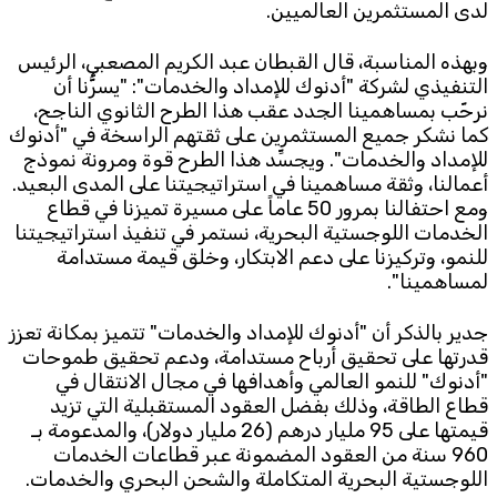
لدى المستثمرين العالميين.
وبهذه المناسبة، قال القبطان عبد الكريم المصعبي، الرئيس
التنفيذي لشركة "أدنوك للإمداد والخدمات": "يسرُّنا أن
نرحّب بمساهمينا الجدد عقب هذا الطرح الثانوي الناجح،
كما نشكر جميع المستثمرين على ثقتهم الراسخة في "أدنوك
للإمداد والخدمات". ويجسِّد هذا الطرح قوة ومرونة نموذج
أعمالنا، وثقة مساهمينا في استراتيجيتنا على المدى البعيد.
ومع احتفالنا بمرور 50 عاماً على مسيرة تميزنا في قطاع
الخدمات اللوجستية البحرية، نستمر في تنفيذ استراتيجيتنا
للنمو، وتركيزنا على دعم الابتكار، وخلق قيمة مستدامة
لمساهمينا".
جدير بالذكر أن "أدنوك للإمداد والخدمات" تتميز بمكانة تعزز
قدرتها على تحقيق أرباح مستدامة، ودعم تحقيق طموحات
"أدنوك" للنمو العالمي وأهدافها في مجال الانتقال في
قطاع الطاقة، وذلك بفضل العقود المستقبلية التي تزيد
قيمتها على 95 مليار درهم (26 مليار دولار)، والمدعومة بـ
960 سنة من العقود المضمونة عبر قطاعات الخدمات
اللوجستية البحرية المتكاملة والشحن البحري والخدمات.