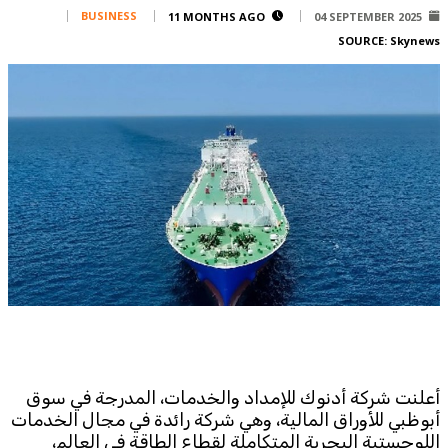
Corporate
BUSINESS
11 MONTHS AGO
04 SEPTEMBER 2025
SOURCE:
Skynews
Advertise
Contact
FPM
Services
Horoscope
Polls
Jobs
Writers
Legal
Privacy Policy
Terms Of Use
Cookies Policy
أعلنت شركة أدنوك للإمداد والخدمات، المدرجة في سوق
أبوظبي للأوراق المالية، وهي شركة رائدة في مجال الخدمات
اللوجستية البحرية المتكاملة لقطاع الطاقة في العالم،