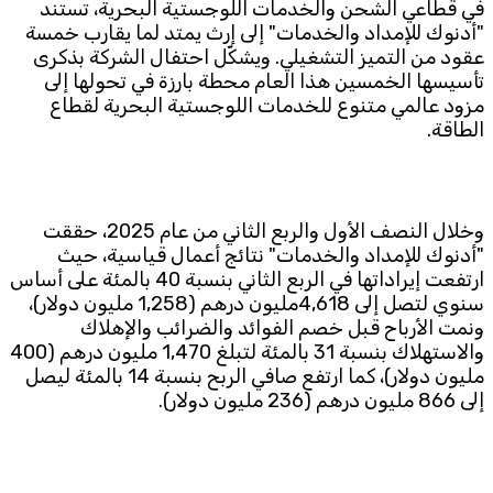
في قطاعي الشحن والخدمات اللوجستية البحرية، تستند
"أدنوك للإمداد والخدمات" إلى إرث يمتد لما يقارب خمسة
عقود من التميز التشغيلي. ويشكّل احتفال الشركة بذكرى
تأسيسها الخمسين هذا العام محطة بارزة في تحولها إلى
مزود عالمي متنوع للخدمات اللوجستية البحرية لقطاع
الطاقة.
وخلال النصف الأول والربع الثاني من عام 2025، حققت
"أدنوك للإمداد والخدمات" نتائج أعمال قياسية، حيث
ارتفعت إيراداتها في الربع الثاني بنسبة 40 بالمئة على أساس
سنوي لتصل إلى 4,618مليون درهم (1,258 مليون دولار)،
ونمت الأرباح قبل خصم الفوائد والضرائب والإهلاك
والاستهلاك بنسبة 31 بالمئة لتبلغ 1,470 مليون درهم (400
مليون دولار)، كما ارتفع صافي الربح بنسبة 14 بالمئة ليصل
إلى 866 مليون درهم (236 مليون دولار).